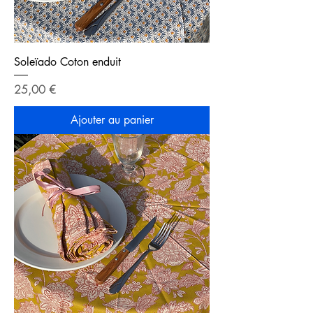
Soleïado Coton enduit
Prix
25,00 €
Ajouter au panier