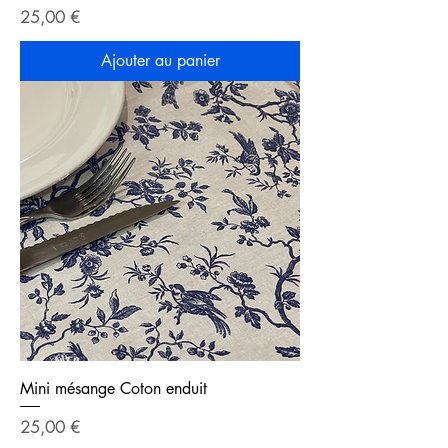
Prix
25,00 €
Ajouter au panier
Mini mésange Coton enduit
Prix
25,00 €