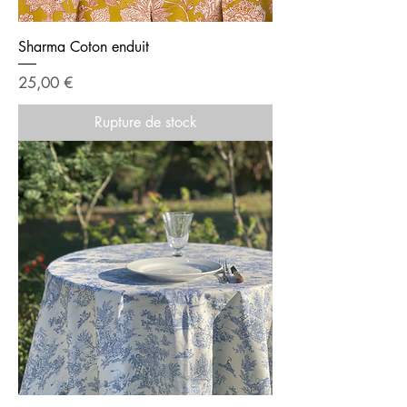
Sharma Coton enduit
Prix
25,00 €
Rupture de stock