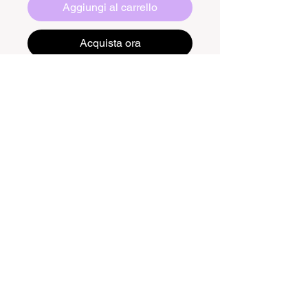
Aggiungi al carrello
Acquista ora
Découvrez notre nappe en coton
100% de la gamme Olly, idéale pour
protéger votre table tout en apportant
une touche d'élégance à votre
décoration. Cette nappe est
facilement lavable en machine à
30°c. Offrez-vous la qualité et la
Mentions légales et politique de
confidentialité
praticité avec la nappe Lioux pour une
maison toujours impeccable.
Nous contacter
Visitez notre compte Instagram