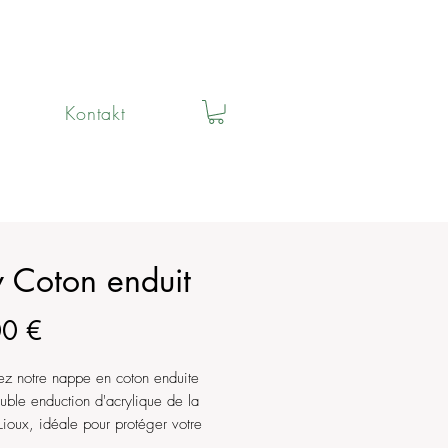
Kontakt
y Coton enduit
Preis
00 €
z notre nappe en coton enduite
uble enduction d'acrylique de la
oux, idéale pour protéger votre
ut en apportant une touche