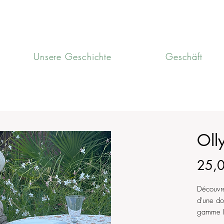
Unsere Geschichte
Geschäft
Oll
25,
Découvre
d'une do
gamme Li
table to